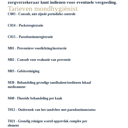
zorgverzekeraar kunt indienen voor eventuele vergoeding.
Tarieven mondhygiënist
C003 - Consult, niet zijnde periodieke controle
C014 – Pocketregistratie
C015 – Parodontiumregistratie
M01 - Preventieve voorlichting/instructie
M02 - Consult voor evaluatie van preventie
M03 - Gebitsreiniging
M30 - Behandeling gevoelige tandhalzen/toedienen lokaal
medicament
M40 - Fluoride behandeling per kaak
T012 - Onderzoek van het tandvlees met parodontiumstatus
T021 - Grondig reinigen wortel oppervlak complex per
element